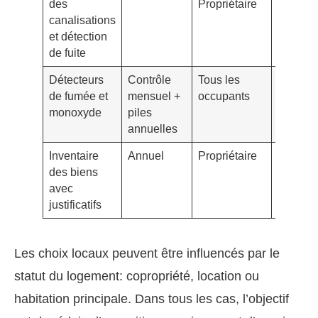
des
Propriétaire
des dég
canalisations
des eau
et détection
de fuite
Détecteurs
Contrôle
Tous les
Prévent
de fumée et
mensuel +
occupants
rapide e
monoxyde
piles
alerte
annuelles
précoce
Inventaire
Annuel
Propriétaire
Indemni
des biens
plus ra
avec
justificatifs
Les choix locaux peuvent être influencés par le
statut du logement: copropriété, location ou
habitation principale. Dans tous les cas, l’objectif