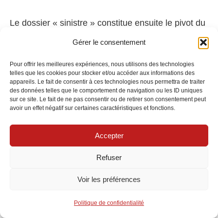
Le dossier « sinistre » constitue ensuite le pivot du
processus. Il s’agit de réunir des preuves
Gérer le consentement
tangibles: photos des dégâts, factures d’achat des
Pour offrir les meilleures expériences, nous utilisons des technologies
biens endommagés ou volés, devis de réparations
telles que les cookies pour stocker et/ou accéder aux informations des
appareils. Le fait de consentir à ces technologies nous permettra de traiter
et éventuels avis d’experts. L’objectif est d’offrir à
des données telles que le comportement de navigation ou les ID uniques
l’expert mandaté par l’assurance une vision claire
sur ce site. Le fait de ne pas consentir ou de retirer son consentement peut
avoir un effet négatif sur certaines caractéristiques et fonctions.
et complète des pertes et des besoins de remise
en état. En cas de doute sur les éléments à
Accepter
documenter, il est utile de s’appuyer sur les grilles
Refuser
d’estimation données par l’assureur et sur les
guides pratiques proposés par les professionnels
Voir les préférences
de l’immobilier et de l’assurance à Strasbourg.
Politique de confidentialité