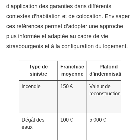
d’application des garanties dans différents
contextes d’habitation et de colocation. Envisager
ces références permet d’adopter une approche
plus informée et adaptée au cadre de vie
strasbourgeois et à la configuration du logement.
Type de
Franchise
Plafond
E
sinistre
moyenne
d’indemnisation
t
Incendie
150 €
Valeur de
Cou
reconstruction
circ
brû
app
Dégât des
100 €
5 000 €
Fui
eaux
toi
rup