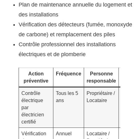
Plan de maintenance annuelle du logement et
des installations
Vérification des détecteurs (fumée, monoxyde
de carbone) et remplacement des piles
Contrôle professionnel des installations
électriques et de plomberie
Action
Fréquence
Personne
Impact 
préventive
responsable
ris
Contrôle
Tous les 5
Propriétaire /
Réducti
électrique
ans
Locataire
risque
par
d’incen
électricien
certifié
Vérification
Annuel
Locataire /
Prévent