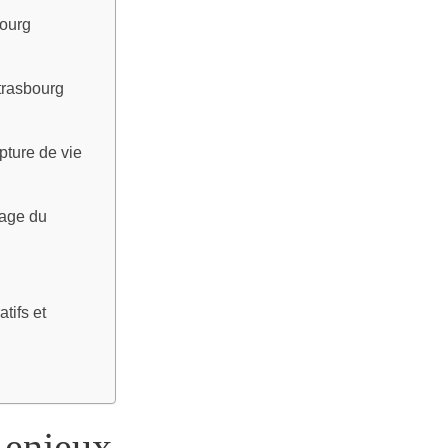
bourg
Strasbourg
pture de vie
tage du
tifs et
 enjeux