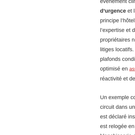
événement clim
d’urgence
et 
principe l’hôte
l’expertise et
propriétaires 
litiges locatif
plafonds condit
optimisé en
as
réactivité et d
Un exemple con
circuit dans u
est déclaré in
est relogée en