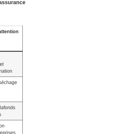
assurance
attention
et
nation
séchage
plafonds
s
on
reprises