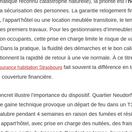
atique reconnu catastrophe naturelle), la priorité est l’
h
la sécurisation des personnes. La garantie relogement f
l, l’appart’hôtel ou une location meublée transitoire, le t
 des premiers travaux. Pour les gestionnaires d’immeuble
non occupants, cette prise en charge limite le risque de 
s. Dans la pratique, la fluidité des démarches et le bon ca
ionnent la rapidité de retour à une vie normale. À ce titr
fait souvent la différence en
surance habitation Strasbourg
e couverture financière.
cret illustre l’importance du dispositif. Quartier Neudorf
ne gaine technique provoque un départ de feu dans un T
salubre pendant 4 semaines en raison des fumées et rési
 appart’hôtel, avec prise en charge des nuitées, des frai