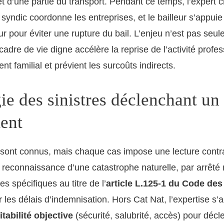
t d’une partie du transport. Pendant ce temps, l’expert ch
 syndic coordonne les entreprises, et le bailleur s’appuie
r pour éviter une rupture du bail. L’enjeu n’est pas seul
cadre de vie digne accélère la reprise de l’activité profes
ent familial et prévient les surcoûts indirects.
ie des sinistres déclenchant un
ent
 sont connus, mais chaque cas impose une lecture contra
 reconnaissance d’une catastrophe naturelle, par arrêté m
es spécifiques au titre de l’
article L.125-1 du Code de
les délais d’indemnisation. Hors Cat Nat, l’expertise s’a
itabilité objective
(sécurité, salubrité, accès) pour décl