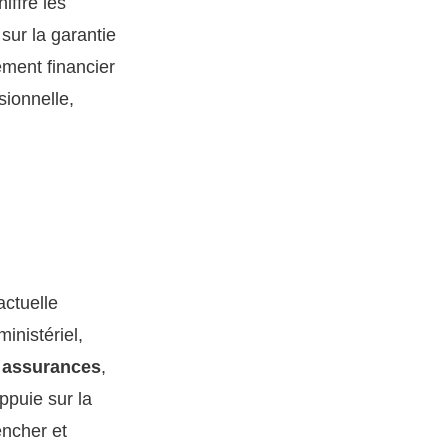
iffre les
 sur la garantie
ement financier
sionnelle,
ctuelle
inistériel,
s assurances
,
ppuie sur la
encher et