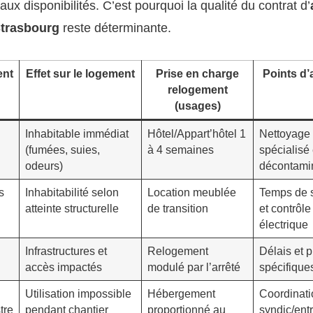
ux disponibilités. C’est pourquoi la qualité du contrat d’
Strasbourg
reste déterminante.
nt
Effet sur le logement
Prise en charge
Points d’
relogement
(usages)
Inhabitable immédiat
Hôtel/Appart’hôtel 1
Nettoyage
(fumées, suies,
à 4 semaines
spécialisé 
odeurs)
décontami
s
Inhabitabilité selon
Location meublée
Temps de 
atteinte structurelle
de transition
et contrôle
électrique
Infrastructures et
Relogement
Délais et 
accès impactés
modulé par l’arrêté
spécifique
Utilisation impossible
Hébergement
Coordinati
tre
pendant chantier
proportionné au
syndic/ent