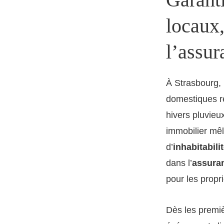
locaux,
l’assur
À Strasbourg, 
domestiques re
hivers pluvieu
immobilier mêl
d’
inhabitabili
dans l’
assuran
pour les propr
Dès les premiè