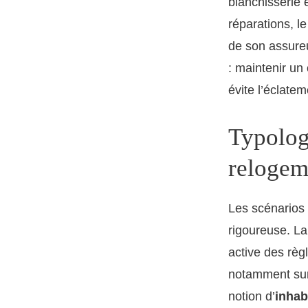
blanchisserie e
réparations, le
de son assureu
: maintenir un 
évite l’éclatem
Typolog
relogem
Les scénarios
rigoureuse. La
active des règl
notamment sur 
notion d’
inhab