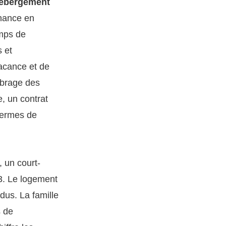
ébergement
inance en
emps de
s et
vacance et de
librage des
e, un contrat
 termes de
, un court-
3. Le logement
dus. La famille
s de