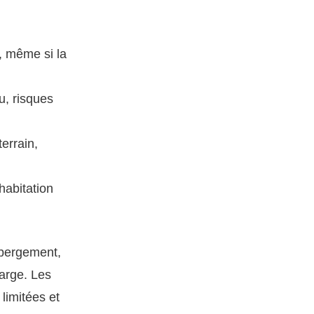
, même si la
au, risques
errain,
’habitation
ébergement,
arge. Les
 limitées et