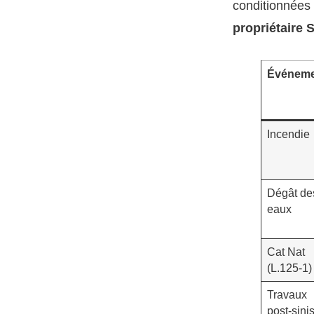
conditionnées a
propriétaire 
Événeme
Incendie
Dégât de
eaux
Cat Nat
(L.125-1)
Travaux
post-sinis