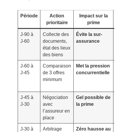
Période
Action
Impact sur la
Point
prioritaire
prime
vigil
J-90 à
Collecte des
Évite la sur-
Valeur 
J-60
documents,
assurance
du mobi
état des lieux
actuali
des biens
J-60 à
Comparaison
Met la pression
Garanti
J-45
de 3 offres
concurrentielle
équival
minimum
à périm
constan
J-45 à
Négociation
Gel possible de
Franch
J-30
avec
la prime
et
l’assureur en
exclusi
place
cachée
J-30 à
Arbitrage
Zéro hausse au
Délais 