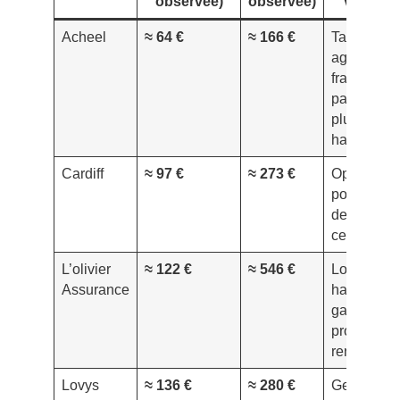
observée)
observée)
vérifier
Acheel
≈ 64 €
≈ 166 €
Tarifs
agressifs,
franchises
parfois
plus
hautes
Cardiff
≈ 97 €
≈ 273 €
Options
pour biens
de valeur,
centre-vill
L’olivier
≈ 122 €
≈ 546 €
Logement
Assurance
haut de
gamme,
protection
renforcée
Lovys
≈ 136 €
≈ 280 €
Gestion en