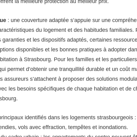
ffrent la meilleure protection au meilleur prix.
que
: une couverture adaptée s’appuie sur une compréhe
aractéristiques du logement et des habitudes familiales.
s garanties et les dispositifs adaptés, certaines ressourc
 options disponibles et les bonnes pratiques à adopter da
itation à Strasbourg. Pour les familles et les particuliers
qui permet d’obtenir une tranquillité durable et un coût m
es assureurs s’attachent à proposer des solutions modula
ec les besoins spécifiques de chaque habitation et de c
sbourg.
rincipaux identifiés dans les logements strasbourgeois 
endies, vols avec effraction, tempêtes et inondations.
 du cadre urbain : les appartements du centre peuvent êt