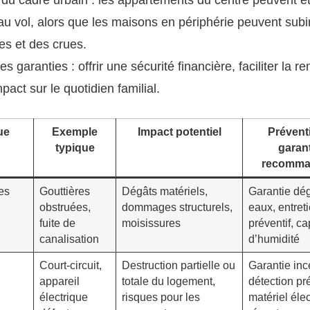
u vol, alors que les maisons en périphérie peuvent subir
es et des crues.
es garanties : offrir une sécurité financière, faciliter la r
impact sur le quotidien familial.
ue
Exemple
Impact potentiel
Prévent
typique
garan
recomma
es
Gouttières
Dégâts matériels,
Garantie dé
obstruées,
dommages structurels,
eaux, entret
fuite de
moisissures
préventif, ca
canalisation
d’humidité
Court-circuit,
Destruction partielle ou
Garantie inc
appareil
totale du logement,
détection pr
électrique
risques pour les
matériel éle