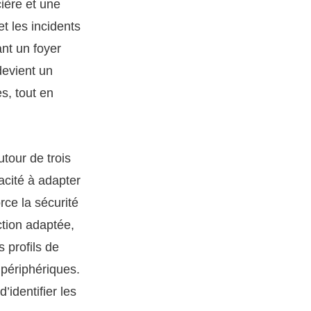
cière et une
et les incidents
nt un foyer
devient un
es, tout en
tour de trois
acité à adapter
rce la sécurité
ction adaptée,
s profils de
périphériques.
’identifier les