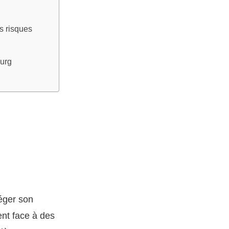
es risques
ourg
téger son
ent face à des