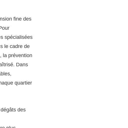
nsion fine des
 Pour
es spécialisées
ns le cadre de
, la prévention
aîtrisé. Dans
bles,
haque quartier
: dégâts des
re plus