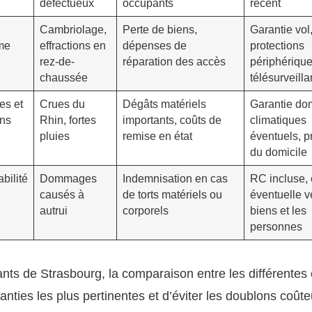
défectueux
occupants
récent
Cambriolage,
Perte de biens,
Garantie vol
me
effractions en
dépenses de
protections
rez-de-
réparation des accès
périphérique
chaussée
télésurveill
es et
Crues du
Dégâts matériels
Garantie d
ons
Rhin, fortes
importants, coûts de
climatiques
pluies
remise en état
éventuels, p
du domicile
bilité
Dommages
Indemnisation en cas
RC incluse,
causés à
de torts matériels ou
éventuelle v
autrui
corporels
biens et les
personnes
ants de Strasbourg, la comparaison entre les différentes
ranties les plus pertinentes et d’éviter les doublons coût