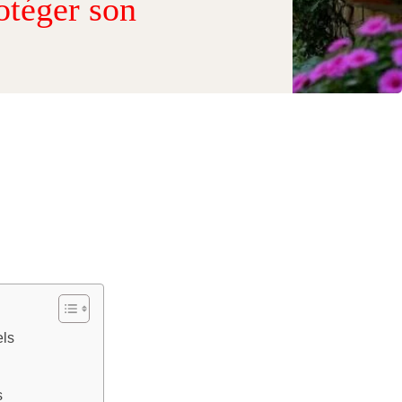
otéger son
els
s