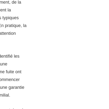
ement, de la
ent la
s typiques
En pratique, la
attention
entifié les
’une
e fuite ont
 commencer
’une garantie
ilial.