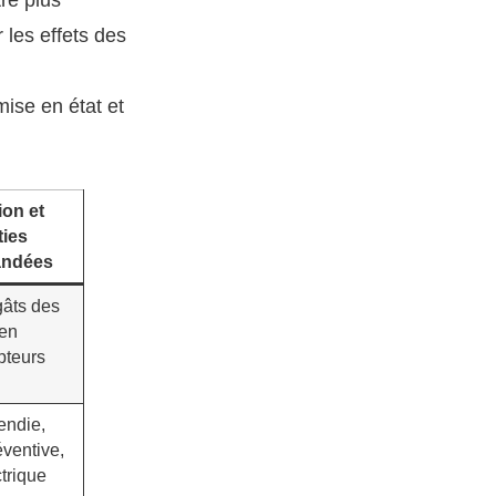
 les effets des
emise en état et
ion et
ties
ndées
gâts des
ien
pteurs
endie,
éventive,
ctrique