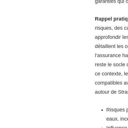
garanties qui o
Rappel prati
risques, des c
approfondir le
détaillent les
l’assurance hab
reste le socle 
ce contexte, l
compatibles av
autour de Stra
Risques p
eaux, inc
Influence