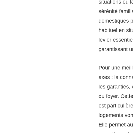
situations où l
sérénité famili
domestiques pe
habituel en si
levier essentie
garantissant u
Pour une meill
axes : la conn
les garanties, 
du foyer. Cett
est particulièr
logements von
Elle permet aus