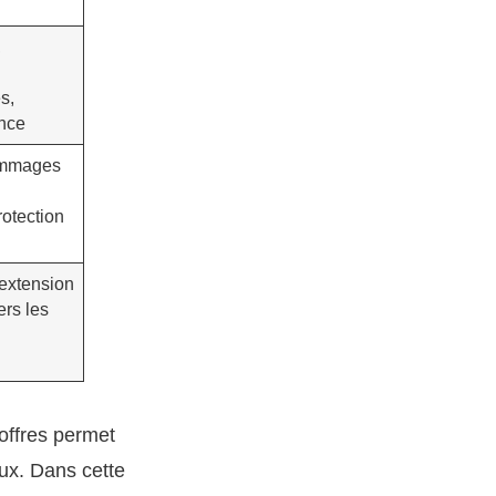
,
s,
ance
ommages
rotection
 extension
ers les
 offres permet
eux. Dans cette