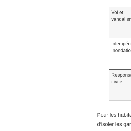
Vol et
vandalis
Intempéri
inondati
Responsa
civile
Pour les habit
d’isoler les ga