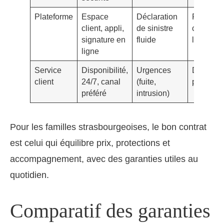
Plateforme
Espace
Déclaration
Parcours
client, appli,
de sinistre
complex
signature en
fluide
lent
ligne
Service
Disponibilité,
Urgences
Délais fl
client
24/7, canal
(fuite,
peu de s
préféré
intrusion)
Pour les familles strasbourgeoises, le bon contrat
est celui qui équilibre prix, protections et
accompagnement, avec des garanties utiles au
quotidien.
Comparatif des garanties