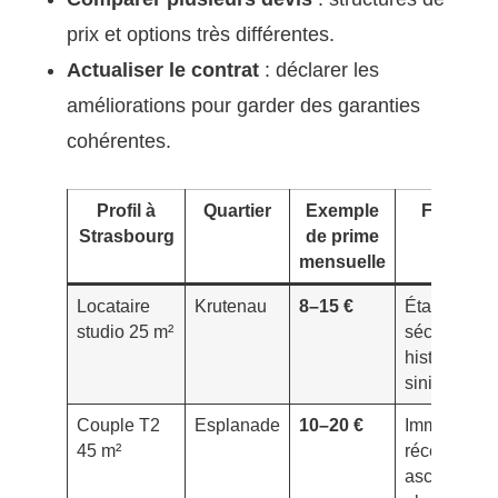
prix et options très différentes.
Actualiser le contrat
: déclarer les
améliorations pour garder des garanties
cohérentes.
Profil à
Quartier
Exemple
Facteurs
Strasbourg
de prime
clés
mensuelle
Locataire
Krutenau
8–15 €
Étage, port
studio 25 m²
sécurisée,
historique 
sinistre
Couple T2
Esplanade
10–20 €
Immeuble
45 m²
récent,
ascenseur,