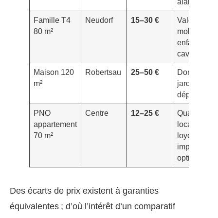
alarme
Famille T4
Neudorf
15–30 €
Valeur
80 m²
mobilière,
enfants,
cave/garag
Maison 120
Robertsau
25–50 €
Domotique,
m²
jardin,
dépendanc
PNO
Centre
12–25 €
Qualité
appartement
locataire,
70 m²
loyers
impayés en
option
Des écarts de prix existent à garanties
équivalentes ; d’où l’intérêt d’un comparatif