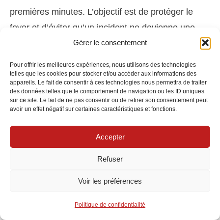
premières minutes. L’objectif est de protéger le
foyer et d’éviter qu’un incident ne devienne une
crise.
Gérer le consentement
Pour offrir les meilleures expériences, nous utilisons des technologies
Les chatbots de certaines mutuelles répondent aux
telles que les cookies pour stocker et/ou accéder aux informations des
appareils. Le fait de consentir à ces technologies nous permettra de traiter
questions fréquentes et assistent à la déclaration.
des données telles que le comportement de navigation ou les ID uniques
sur ce site. Le fait de ne pas consentir ou de retirer son consentement peut
MAIF utilise l’
IA
pour un large spectre de
avoir un effet négatif sur certaines caractéristiques et fonctions.
demandes, tandis que MMA concentre son
assistant virtuel sur l’urgence, en guidant l’assuré
Accepter
sur les actions critiques (couper l’eau, sécuriser
Refuser
l’accès, photographier les dommages). En
Voir les préférences
parallèle, le relais humain demeure essentiel pour
arbitrer, rassurer et traiter les cas complexes.
Politique de confidentialité