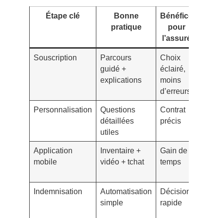
Étape clé
Bonne
Bénéfice
Ex
pratique
pour
d’a
l’assuré
Souscription
Parcours
Choix
Proc
guidé +
éclairé,
rapi
explications
moins
(Abei
d’erreurs
Personnalisation
Questions
Contrat
Para
détaillées
précis
fin (
utiles
Application
Inventaire +
Gain de
Fonc
mobile
vidéo + tchat
temps
avan
(Luk
Indemnisation
Automatisation
Décision
IA p
simple
rapide
sinis
simp