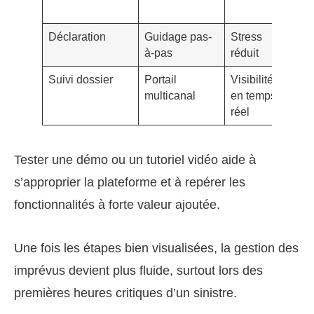
(Lem
Déclaration
Guidage pas-
Stress
Form
à-pas
réduit
clair
Suivi dossier
Portail
Visibilité
Tabl
multicanal
en temps
bord
réel
(Alli
Tester une démo ou un tutoriel vidéo aide à
s’approprier la plateforme et à repérer les
fonctionnalités à forte valeur ajoutée.
Une fois les étapes bien visualisées, la gestion des
imprévus devient plus fluide, surtout lors des
premières heures critiques d’un sinistre.