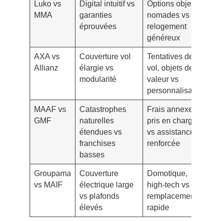
Luko vs
Digital intuitif vs
Options objets
Fr
MMA
garanties
nomades vs
pl
éprouvées
relogement
l
généreux
AXA vs
Couverture vol
Tentatives de
Co
Allianz
élargie vs
vol, objets de
ob
modularité
valeur vs
personnalisation
MAAF vs
Catastrophes
Frais annexes
Dé
GMF
naturelles
pris en charge
d’
étendues vs
vs assistance
franchises
renforcée
basses
Groupama
Couverture
Domotique,
Ex
vs MAIF
électrique large
high-tech vs
vé
vs plafonds
remplacement
élevés
rapide