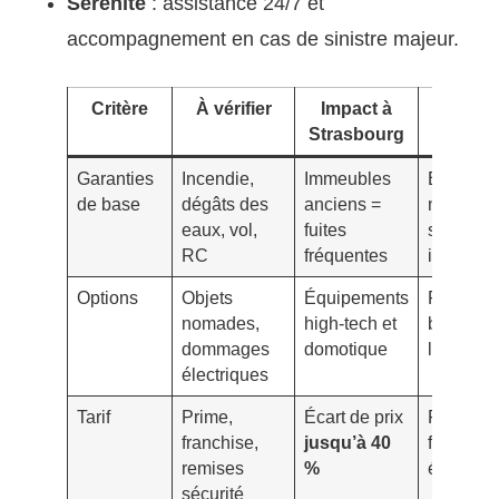
Sérénité
: assistance 24/7 et
accompagnement en cas de sinistre majeur.
Critère
À vérifier
Impact à
Signa
Strasbourg
d’aler
Garanties
Incendie,
Immeubles
Exclusio
de base
dégâts des
anciens =
nombreu
eaux, vol,
fuites
sur
RC
fréquentes
infiltrati
Options
Objets
Équipements
Plafonds
nomades,
high-tech et
bas pour
dommages
domotique
l’électro
électriques
Tarif
Prime,
Écart de prix
Prix bas 
franchise,
jusqu’à 40
franchise
remises
%
élevée
sécurité