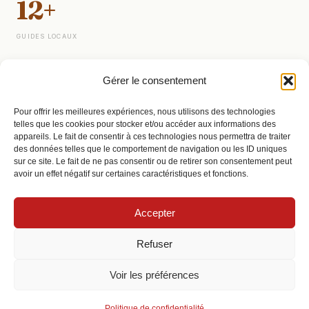
12+
GUIDES LOCAUX
Gérer le consentement
SUIVRE
Pour offrir les meilleures expériences, nous utilisons des technologies
telles que les cookies pour stocker et/ou accéder aux informations des
appareils. Le fait de consentir à ces technologies nous permettra de traiter
LinkedIn
des données telles que le comportement de navigation ou les ID uniques
sur ce site. Le fait de ne pas consentir ou de retirer son consentement peut
avoir un effet négatif sur certaines caractéristiques et fonctions.
X / Twitter
Accepter
Site autonome sans relation commerciale avec un assureur. Nos analyses sont
Refuser
publiées en toute indépendance éditoriale.
Voir les préférences
© 2026 Assurance Habitation Strasbourg — Tous droits réservés.
Politique de confidentialité