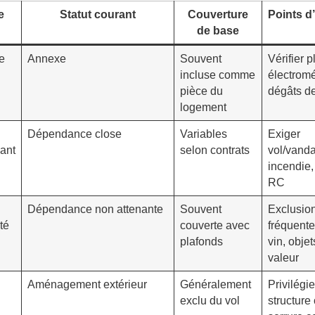
e
Statut courant
Couverture
Points d’
de base
e
Annexe
Souvent
Vérifier 
incluse comme
électrom
pièce du
dégâts d
logement
Dépendance close
Variables
Exiger
ant
selon contrats
vol/vanda
incendie,
RC
Dépendance non attenante
Souvent
Exclusio
té
couverte avec
fréquente
plafonds
vin, obje
valeur
Aménagement extérieur
Généralement
Privilégie
exclu du vol
structure