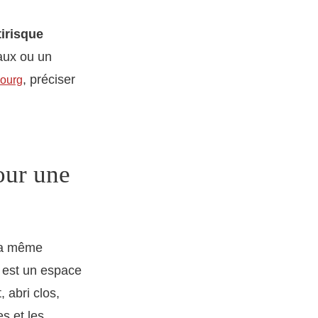
irisque
aux ou un
, préciser
bourg
our une
la même
est un espace
 abri clos,
es et les