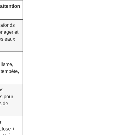
attention
plafonds
énager et
es eaux
lisme,
 tempête,
ns
s pour
ts de
r
 close +