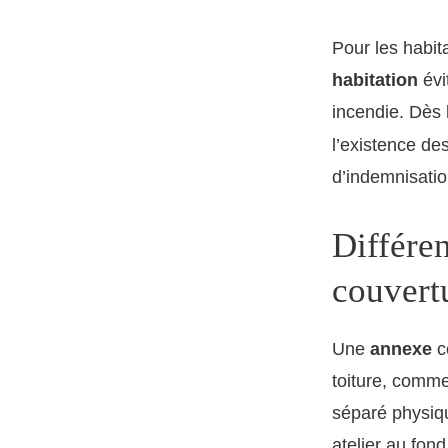
Pour les habit
habitation
évi
incendie. Dès
l’existence de
d’indemnisatio
Différe
couvert
Une
annexe
c
toiture, comme
séparé physiqu
atelier au fond