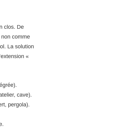
n clos. De
et non comme
l. La solution
l’extension «
égrée).
telier, cave).
rt, pergola).
e.