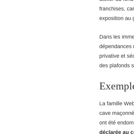
franchises, car
exposition au 
Dans les imme
dépendances no
privative et s
des plafonds s
Exemple
La famille Web
cave maçonnée.
ont été endomm
déclarée au c