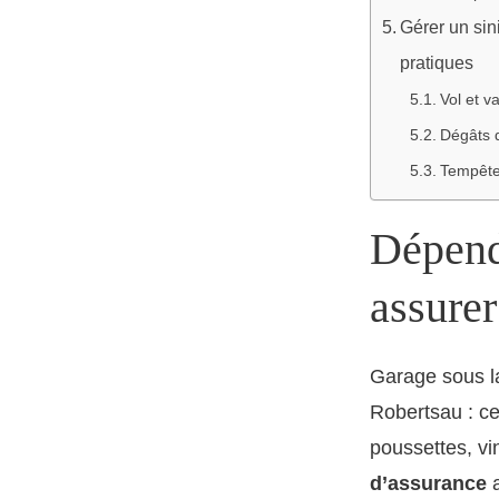
Gérer un sin
pratiques
Vol et v
Dégâts d
Tempête,
Dépend
assurer
Garage sous la
Robertsau : ce
poussettes, vi
d’assurance
a