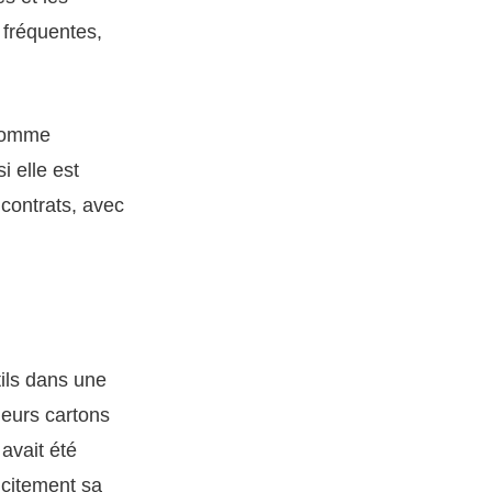
s fréquentes,
 comme
 elle est
 contrats, avec
tils dans une
ieurs cartons
avait été
icitement sa