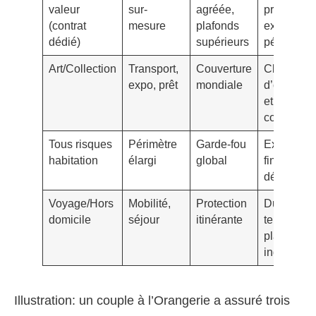
valeur
sur-
agréée,
précis,
(contrat
mesure
plafonds
expertises
dédié)
supérieurs
périodiqu
Art/Collection
Transport,
Couverture
Clauses
expo, prêt
mondiale
d’emballa
et de
conservat
Tous risques
Périmètre
Garde-fou
Exclusion
habitation
élargi
global
fines à
décoder
Voyage/Hors
Mobilité,
Protection
Durée,
domicile
séjour
itinérante
territoires,
plafond
individuel
Illustration: un couple à l’Orangerie a assuré trois