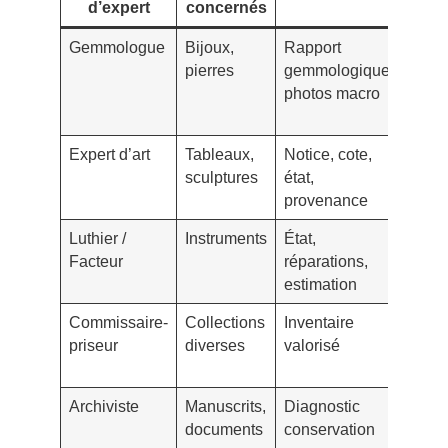
d’expert
concernés
l’
Gemmologue
Bijoux,
Rapport
Fixe
pierres
gemmologique,
carac
photos macro
lutte 
conte
Expert d’art
Tableaux,
Notice, cote,
Base
sculptures
état,
agré
provenance
d’exp
Luthier /
Instruments
État,
Couv
Facteur
réparations,
trans
estimation
usag
Commissaire-
Collections
Inventaire
Arbit
priseur
diverses
valorisé
plaf
franc
Archiviste
Manuscrits,
Diagnostic
Clau
documents
conservation
hygro