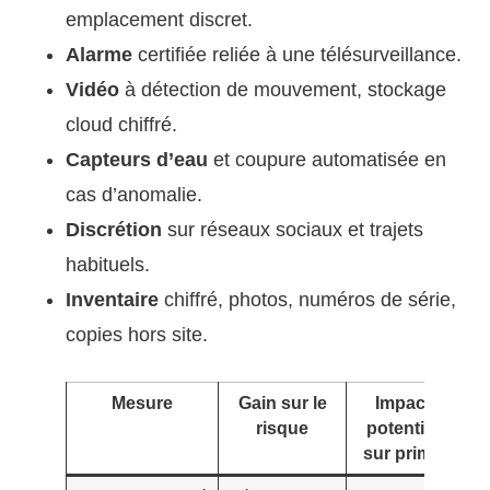
emplacement discret.
Alarme
certifiée reliée à une télésurveillance.
Vidéo
à détection de mouvement, stockage
cloud chiffré.
Capteurs d’eau
et coupure automatisée en
cas d’anomalie.
Discrétion
sur réseaux sociaux et trajets
habituels.
Inventaire
chiffré, photos, numéros de série,
copies hors site.
Mesure
Gain sur le
Impact
P
risque
potentiel
sur prime