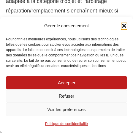
adaptée à la catégorie d’objet et l’arbitrage
réparation/remplacement s’enchaînent mieux si
l’inventaire et les évaluations sont à jour.
Gérer le consentement
Déclarer
sans délai les circonstances et la
Pour offrir les meilleures expériences, nous utilisons des technologies
telles que les cookies pour stocker et/ou accéder aux informations des
date du sinistre.
appareils. Le fait de consentir à ces technologies nous permettra de traiter
des données telles que le comportement de navigation ou les ID uniques
Transmettre
preuves d’achat, expertises,
sur ce site. Le fait de ne pas consentir ou de retirer son consentement peut
avoir un effet négatif sur certaines caractéristiques et fonctions.
photos avant/après.
Coopérer
avec l’expert (horlogerie, art,
Accepter
lutherie).
Valider
le mode d’indemnisation (réparation,
Refuser
remplacement, valeur monétaire).
Voir les préférences
Contrôler
franchise, plafonds, exclusions et
conditions de sécurité.
Politique de confidentialité