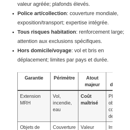
valeur agréée; plafonds élevés.
Police art/collection
: couverture mondiale,
exposition/transport; expertise intégrée.
Tous risques habitation
: renforcement large;
attention aux exclusions spécifiques.
Hors domicile/voyage
: vol et bris en
déplacement; limites par pays et durée.
Garantie
Périmètre
Atout
Points
majeur
d’attenti
Extension
Vol,
Coût
Plafonds 
MRH
incendie,
maîtrisé
objet,
eau
conditions
de sécurit
Objets de
Couverture
Valeur
Inventaire