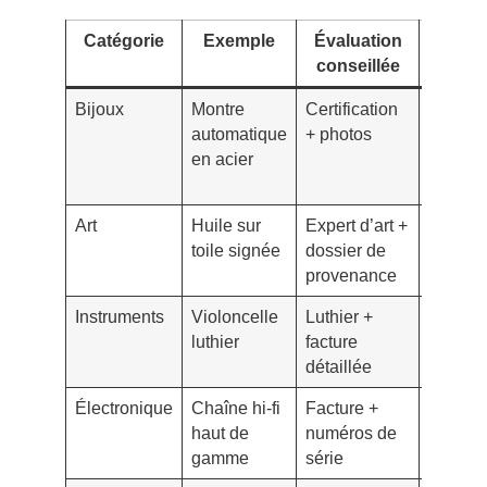
Catégorie
Exemple
Évaluation
Couv
conseillée
recom
Bijoux
Montre
Certification
Vol ave
automatique
+ photos
plafon
en acier
objet
re
hors do
Art
Huile sur
Expert d’art +
Police
toile signée
dossier de
art/coll
provenance
valeur 
Instruments
Violoncelle
Luthier +
Tous ri
luthier
facture
transpor
détaillée
scène
Électronique
Chaîne hi-fi
Facture +
Vol, bri
haut de
numéros de
électriq
gamme
série
surtens