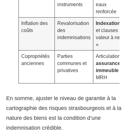
instruments
eaux
déc
renforcée
Inflation des
Revalorisation
Indexation
Fra
coûts
des
et clauses «
exc
indemnisations
valeur à neuf
fin
»
Copropriétés
Parties
Articulation
Rép
anciennes
communes et
assurance
res
privatives
immeuble
/
MRH
En somme, ajuster le niveau de garantie à la
cartographie des risques strasbourgeois et à la
nature des biens est la condition d’une
indemnisation crédible.