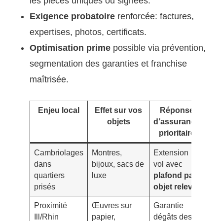
les pièces uniques ou signées.
Exigence probatoire
renforcée: factures,
expertises, photos, certificats.
Optimisation prime
possible via prévention,
segmentation des garanties et franchise
maîtrisée.
Enjeu local
Effet sur vos
Réponse
objets
d’assurance
prioritaire
Cambriolages
Montres,
Extension
Pre
dans
bijoux, sacs de
vol avec
val
quartiers
luxe
plafond par
pho
prisés
objet relevé
réc
Proximité
Œuvres sur
Garantie
Con
Ill/Rhin
papier,
dégâts des
sto