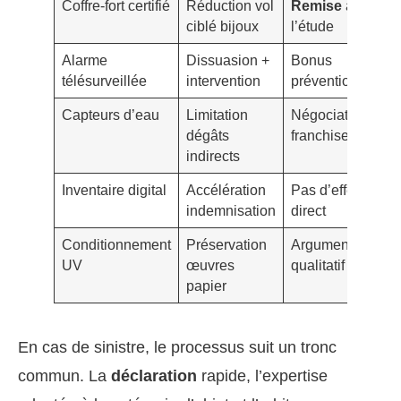
Coffre-fort certifié
Réduction vol
Remise
à
Fa
ciblé bijoux
l’étude
ins
Alarme
Dissuasion +
Bonus
Co
télésurveillée
intervention
prévention
té
Capteurs d’eau
Limitation
Négociation
Hi
dégâts
franchise
al
indirects
Inventaire digital
Accélération
Pas d’effet
Ho
indemnisation
direct
sa
Conditionnement
Préservation
Argument
Fi
UV
œuvres
qualitatif
te
papier
fi
En cas de sinistre, le processus suit un tronc
commun. La
déclaration
rapide, l’expertise