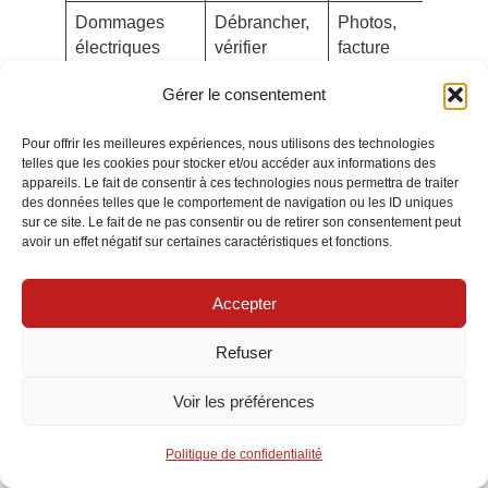
Dommages
Débrancher,
Photos,
Élect
électriques
vérifier
facture
agré
tableau,
appareils,
Gérer le consentement
déclaration
rapport
électricien
Pour offrir les meilleures expériences, nous utilisons des technologies
telles que les cookies pour stocker et/ou accéder aux informations des
appareils. Le fait de consentir à ces technologies nous permettra de traiter
Retours d’expérience
des données telles que le comportement de navigation ou les ID uniques
sur ce site. Le fait de ne pas consentir ou de retirer son consentement peut
strasbourgeois
avoir un effet négatif sur certaines caractéristiques et fonctions.
Accepter
Dans un T1 de l’Esplanade, une fuite en
provenance de l’étage supérieur a touché un
Refuser
ordinateur. Avec option
dommages électriques
et
Voir les préférences
factures numérisées, l’indemnité a été versée en
moins de deux semaines. En colocation à la
Politique de confidentialité