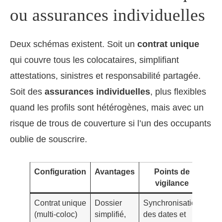
ou assurances individuelles
Deux schémas existent. Soit un
contrat unique
qui couvre tous les colocataires, simplifiant
attestations, sinistres et responsabilité partagée.
Soit des
assurances individuelles
, plus flexibles
quand les profils sont hétérogènes, mais avec un
risque de trous de couverture si l’un des occupants
oublie de souscrire.
Configuration
Avantages
Points de
Po
vigilance
Contrat unique
Dossier
Synchronisation
Col
(multi-coloc)
simplifié,
des dates et
sta