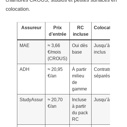
chambres CROUS, studios et petites surfaces en
colocation.
Assureur
Prix
RC
Colocation
At
d’entrée
incluse
MAE
≈ 3,66
Oui dès
Jusqu’à 3
Im
€/mois
base
inclus
(CROUS)
ADH
≈ 20,95
À partir
Contrats
En
€/an
milieu
séparés
de
gamme
StudyAssur
≈ 20,70
Incluse
Jusqu’à 4
Im
€/an
à partir
du pack
RC