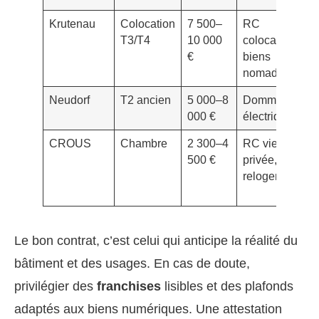
Krutenau
Colocation
7 500–
RC
T3/T4
10 000
colocataires,
€
biens
nomades
Neudorf
T2 ancien
5 000–8
Dommages
000 €
électriques
CROUS
Chambre
2 300–4
RC vie
500 €
privée,
relogement
Le bon contrat, c’est celui qui anticipe la réalité du
bâtiment et des usages. En cas de doute,
privilégier des
franchises
lisibles et des plafonds
adaptés aux biens numériques. Une attestation