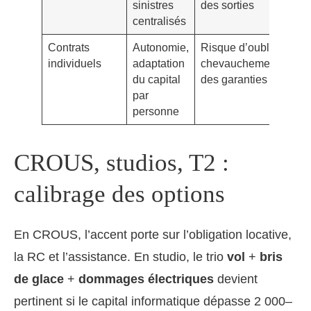
sinistres
des sorties
bail
centralisés
coll
Contrats
Autonomie,
Risque d’oubli,
Bai
individuels
adaptation
chevauchement
indi
du capital
des garanties
prof
par
var
personne
CROUS, studios, T2 :
calibrage des options
En CROUS, l’accent porte sur l’obligation locative,
la RC et l’assistance. En studio, le trio
vol
+
bris
de glace
+
dommages électriques
devient
pertinent si le capital informatique dépasse 2 000–