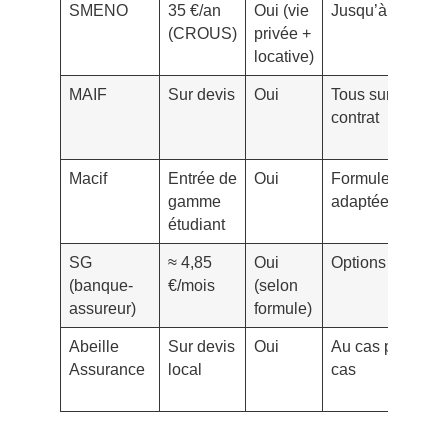
SMENO
35 €/an
Oui (vie
Jusqu’à 5
Im
(CROUS)
privée +
locative)
MAIF
Sur devis
Oui
Tous sur un
Im
contrat
Macif
Entrée de
Oui
Formules
R
gamme
adaptées
étudiant
SG
≈ 4,85
Oui
Options
R
(banque-
€/mois
(selon
assureur)
formule)
Abeille
Sur devis
Oui
Au cas par
A
Assurance
local
cas