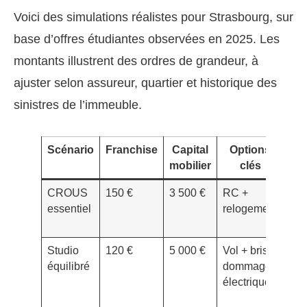
Voici des simulations réalistes pour Strasbourg, sur
base d’offres étudiantes observées en 2025. Les
montants illustrent des ordres de grandeur, à
ajuster selon assureur, quartier et historique des
sinistres de l’immeuble.
Scénario
Franchise
Capital
Options
P
mobilier
clés
men
CROUS
150 €
3 500 €
RC +
2,8
essentiel
relogement
Studio
120 €
5 000 €
Vol + bris +
4,5
équilibré
dommages
électriques