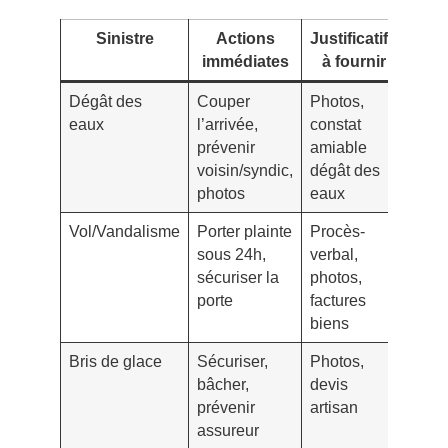
Sinistre
Actions
Justificatifs
A
immédiates
à fournir
l
Dégât des
Couper
Photos,
Synd
eaux
l’arrivée,
constat
plom
prévenir
amiable
agré
voisin/syndic,
dégât des
photos
eaux
Vol/Vandalisme
Porter plainte
Procès-
Comm
sous 24h,
verbal,
serru
sécuriser la
photos,
agré
porte
factures
biens
Bris de glace
Sécuriser,
Photos,
Vitre
bâcher,
devis
agré
prévenir
artisan
synd
assureur