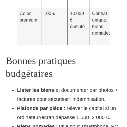
Coloc
100 €
10 000
Contrat
6,0
premium
€
unique,
cumulé
biens
nomades
Bonnes pratiques
budgétaires
Lister les biens
et documenter par photos +
factures pour sécuriser l’indemnisation.
Plafonds par pièce
: relever le capital si un
ordinateur/écran dépasse 1 500–2 000 €.
Biens nomades
: utile pour smartphone, PC