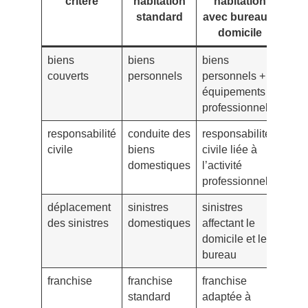
critère
habitation
habitation
standard
avec bureau à
domicile
biens
biens
biens
couverts
personnels
personnels +
équipements
professionnels
responsabilité
conduite des
responsabilité
civile
biens
civile liée à
domestiques
l’activité
professionnelle
déplacement
sinistres
sinistres
des sinistres
domestiques
affectant le
domicile et le
bureau
franchise
franchise
franchise
standard
adaptée à