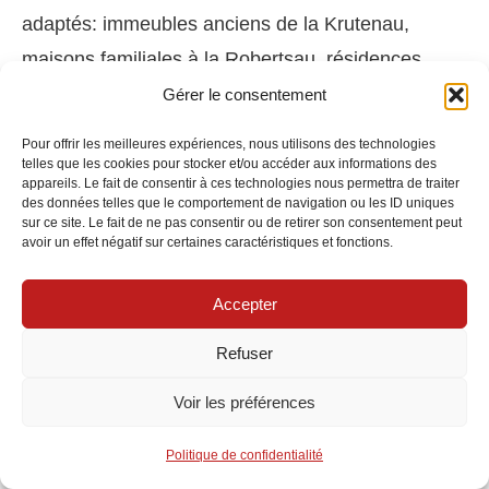
adaptés: immeubles anciens de la Krutenau,
maisons familiales à la Robertsau, résidences
récentes à Neudorf.
Gérer le consentement
Pour offrir les meilleures expériences, nous utilisons des technologies
La prévention réduit concrètement la sinistralité et
telles que les cookies pour stocker et/ou accéder aux informations des
appareils. Le fait de consentir à ces technologies nous permettra de traiter
améliore la capacité de négociation future. Installer
des données telles que le comportement de navigation ou les ID uniques
sur ce site. Le fait de ne pas consentir ou de retirer son consentement peut
des détecteurs de fumée et de fuite, purger les
avoir un effet négatif sur certaines caractéristiques et fonctions.
radiateurs avant l’hiver, entretenir les joints de
douche, vérifier la toiture après un épisode venteux
Accepter
le long du Rhin: ces gestes ont un impact
Refuser
mesurable. Ils sécurisent le quotidien et limitent les
Voir les préférences
arrêts d’activité pour les télétravailleurs
strasbourgeois.
Politique de confidentialité