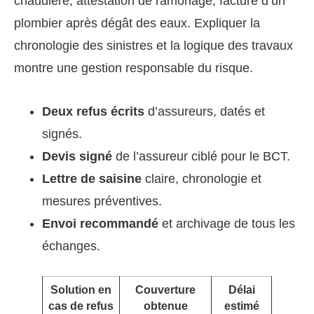
chaudière, attestation de ramonage, facture d’un
plombier après dégât des eaux. Expliquer la
chronologie des sinistres et la logique des travaux
montre une gestion responsable du risque.
Deux refus écrits
d’assureurs, datés et
signés.
Devis signé
de l’assureur ciblé pour le BCT.
Lettre de saisine
claire, chronologie et
mesures préventives.
Envoi recommandé
et archivage de tous les
échanges.
Solution en
Couverture
Délai
Poin
cas de refus
obtenue
estimé
vigi