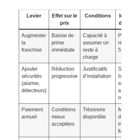
Levier
Effet sur le
Conditions
Indicate
prix
de succ
Augmenter
Baisse de
Capacité à
Prime
la
prime
assumer un
réduite d
franchise
immédiate
reste à
5 à 15 %
charge
Ajouter
Réduction
Justificatifs
Surprime
sécurités
progressive
d’installation
limitée ou
(alarme,
supprimé
détecteurs)
après 12
mois
Paiement
Conditions
Trésorerie
Moins
annuel
mieux
disponible
d’avenant
acceptées
image de
fiabilité