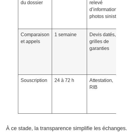
du dossier
relevé
com
d’informations,
dét
photos sinistre
pou
de 
Comparaison
1 semaine
Devis datés,
De
et appels
grilles de
des
garanties
ada
imm
anc
Kru
Souscription
24 à 72 h
Attestation,
Exig
RIB
d’ef
pour
une
de 
À ce stade, la transparence simplifie les échanges.