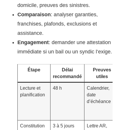
domicile, preuves des sinistres.
Comparaison
: analyser garanties,
franchises, plafonds, exclusions et
assistance.
Engagement
: demander une attestation
immédiate si un bail ou un syndic l’exige.
Étape
Délai
Preuves
As
recommandé
utiles
St
Lecture et
48 h
Calendrier,
Anti
planification
date
jour
d’échéance
loc
hor
syn
Constitution
3 à 5 jours
Lettre AR,
Pho