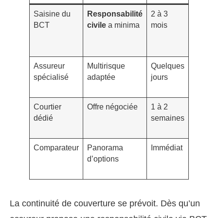
Saisine du
Responsabilité
2 à 3
Envoye
BCT
civile
a minima
mois
dossier
complet
daté
Assureur
Multirisque
Quelques
Surpri
spécialisé
adaptée
jours
franchi
plus h
Courtier
Offre négociée
1 à 2
Transp
dédié
semaines
totale s
l’histor
Comparateur
Panorama
Immédiat
Compa
d’options
exclusi
plafon
La continuité de couverture se prévoit. Dès qu’un