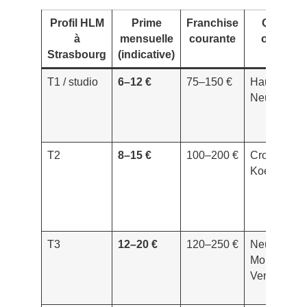
Profil HLM
Prime
Franchise
Quartier
à
mensuelle
courante
observé
Strasbourg
(indicative)
T1 / studio
6–12 €
75–150 €
Hautepierre
Neuhof
T2
8–15 €
100–200 €
Cronenbour
Koenigshof
T3
12–20 €
120–250 €
Neudorf,
Montagne
Verte