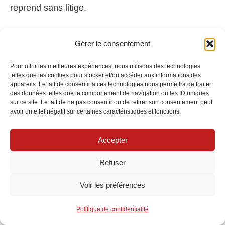
reprend sans litige.
Relogement temporaire et
Gérer le consentement
reprise après sinistre
Pour offrir les meilleures expériences, nous utilisons des technologies
telles que les cookies pour stocker et/ou accéder aux informations des
appareils. Le fait de consentir à ces technologies nous permettra de traiter
Si le logement devient inhabitable, l’
assistance
des données telles que le comportement de navigation ou les ID uniques
sur ce site. Le fait de ne pas consentir ou de retirer son consentement peut
relogement
de la MRH prend relai (hôtel, location
avoir un effet négatif sur certaines caractéristiques et fonctions.
provisoire). L’organisme HLM peut, selon les
Accepter
disponibilités, proposer une solution transitoire.
Plus le dossier est complet, plus l’indemnisation
Refuser
intervient vite, avec, le cas échéant, un acompte
Voir les préférences
pour les achats urgents.
Politique de confidentialité
Assistance 24/7
: numéro d’urgence à