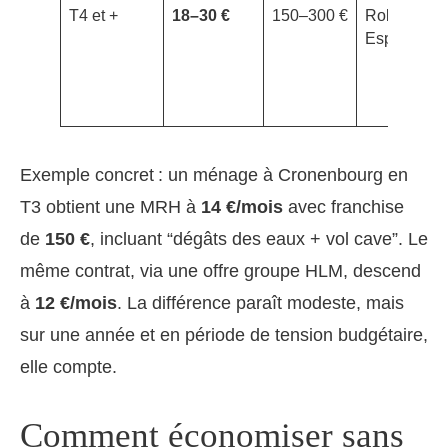
T4 et +
18–30 €
150–300 €
Robertsau,
Esplanade
Exemple concret : un ménage à Cronenbourg en
T3 obtient une MRH à
14 €/mois
avec franchise
de
150 €
, incluant “dégâts des eaux + vol cave”. Le
même contrat, via une offre groupe HLM, descend
à
12 €/mois
. La différence paraît modeste, mais
sur une année et en période de tension budgétaire,
elle compte.
Comment économiser sans