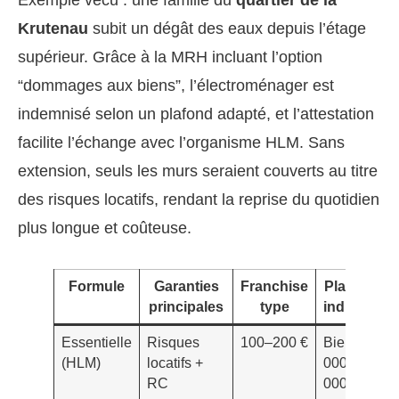
Exemple vécu : une famille du
quartier de la
Krutenau
subit un dégât des eaux depuis l’étage
supérieur. Grâce à la MRH incluant l’option
“dommages aux biens”, l’électroménager est
indemnisé selon un plafond adapté, et l’attestation
facilite l’échange avec l’organisme HLM. Sans
extension, seuls les murs seraient couverts au titre
des risques locatifs, rendant la reprise du quotidien
plus longue et coûteuse.
Formule
Garanties
Franchise
Plafonds
principales
type
indicatifs
Essentielle
Risques
100–200 €
Biens: 5
(HLM)
locatifs +
000–8
RC
000 €