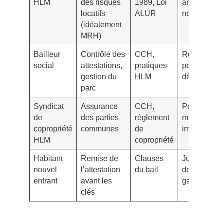
HLM
des risques
1989, Loi
annuelle
locatifs
ALUR
nominativ
(idéalement
MRH)
Bailleur
Contrôle des
CCH,
Relances,
social
attestations,
pratiques
portail de
gestion du
HLM
dépôt
parc
Syndicat
Assurance
CCH,
Police
de
des parties
règlement
multirisqu
copropriété
communes
de
immeuble
HLM
copropriété
Habitant
Remise de
Clauses
Justificatif
nouvel
l’attestation
du bail
de
entrant
avant les
garanties
clés