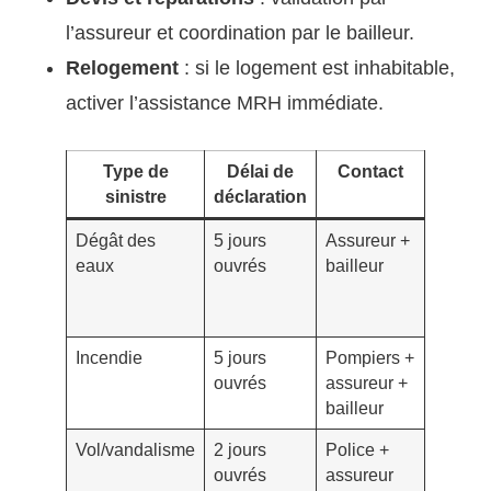
l’assureur et coordination par le bailleur.
Relogement
: si le logement est inhabitable,
activer l’assistance MRH immédiate.
Type de
Délai de
Contact
Pièc
sinistre
déclaration
utile
Dégât des
5 jours
Assureur +
Consta
eaux
ouvrés
bailleur
DDE,
photos,
facture
Incendie
5 jours
Pompiers +
PV
ouvrés
assureur +
pompie
bailleur
photos
Vol/vandalisme
2 jours
Police +
Dépôt 
ouvrés
assureur
plainte,