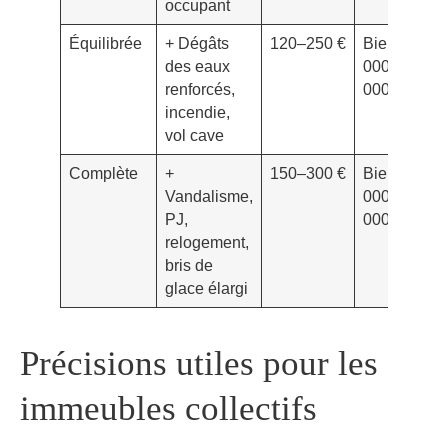
occupant
Équilibrée
+ Dégâts
120–250 €
Biens: 10
des eaux
000–20
renforcés,
000 €
incendie,
vol cave
Complète
+
150–300 €
Biens: 20
Vandalisme,
000–40
PJ,
000 €
relogement,
bris de
glace élargi
Précisions utiles pour les
immeubles collectifs